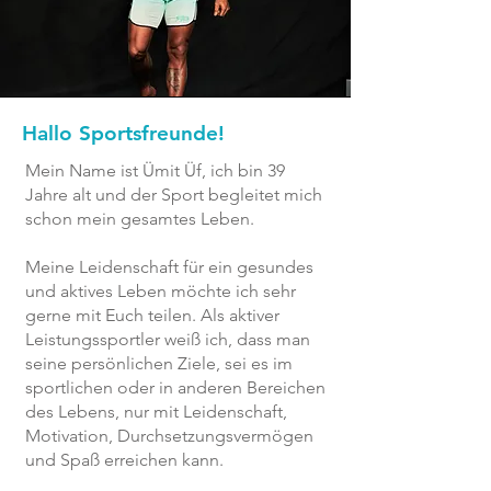
Hallo Sportsfreunde!
Mein Name ist Ümit Üf, ich bin 39
Jahre alt und der Sport begleitet mich
schon mein gesamtes Leben.
Meine Leidenschaft für ein gesundes
und aktives Leben möchte ich sehr
gerne mit Euch teilen. Als aktiver
Leistungssportler weiß ich, dass man
seine persönlichen Ziele, sei es im
sportlichen oder in anderen Bereichen
des Lebens, nur mit
Leidenschaft,
Motivation, Durchsetzungsvermögen
und Spaß
erreichen kann.​